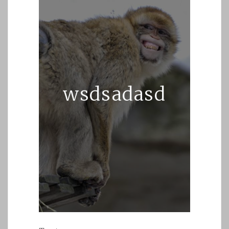
wsdsadasd