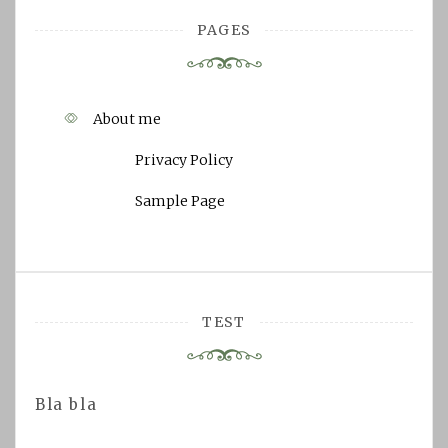
PAGES
About me
Privacy Policy
Sample Page
TEST
Bla bla