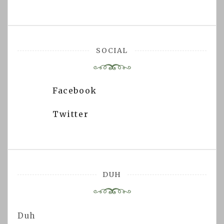
SOCIAL
Facebook
Twitter
DUH
Duh